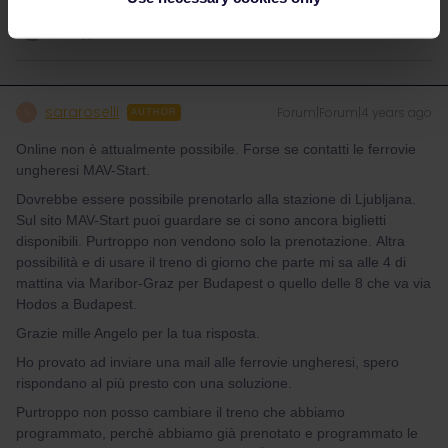
sararoselli
Forum|Forum|4 years ago
S
AUTHOR
Online non è attualmente possibile. Forse se contatti le ferrovie
ungheresi MAV-Start.
Dovrebbe essere possibile prenotarlo alla stazione di Ljubljana.
Sul sito MAV-Start puoi guardare se ci sono ancora biglietti
disponibili. Purtroppo non vendono solo la prenotazione. Altra
possibilità e di usare il treno di giorno che parte mi sa alle 4 di
mattina via Maribor-Graz per Budapest o quello delle 8 che va via
Hodos a Budapest.
Grazie mille Angelo per la tua risposta.
Ho provato ad inviare una mail alle ferrovie ungheresi, spero
rispondano al più presto con una soluzione.
Purtroppo non posso cambiare il treno che abbiamo
programmato, perchè abbiamo già prenotato e programmato le