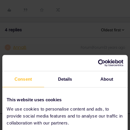
4 replies
Oldest first
AnnaB
Forum|Forum|3 years ago
A
Ich glaube du kannst diese Reservierung nur bei Interrail.eu
machen. Oder ist es irgendwo anders möglich
@rvdborgt
?
Consent
Details
About
Please note that I don't work for Interrail/Eurail and that I
don't reply to personal messages.
This website uses cookies
We use cookies to personalise content and ads, to
provide social media features and to analyse our traffic in
collaboration with our partners.
rvdborgt
Forum|Forum|3 years ago
R
ANSWER