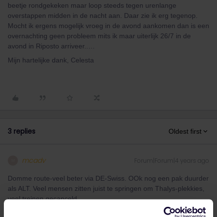
beetje rondgekeken maar loop steeds tegen urenlange
overstappen midden in de nacht aan. Daar zie ik erg tegenop.
Mocht ik ergens mogelijk vroeg in de avond aankomen dan is een
overnachting geen probleem mits ik maar uiterlijk 26/7 in de
avond in Riposto arriveer..…
Mijn hartelijke dank, Celesta
3 replies
Oldest first
mcadv
Forum|Forum|4 years ago
M
Domme route-veel beter via DE-Swiss. OOk nog een pak duurder
als ALT. Veel mensen zitten juist te springen om Thalys-plekkies,
veel treinen gecanceld.
Aannemend dat je een pas hebt en niet perse in die lichtstad-