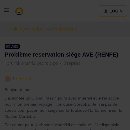
LOGIN
Train connections & reservations
SOLVED
Problème reservation siège AVE (RENFE)
Forum|Forum|2 years ago
3 replies
hatmdeli
H
Bonjour à tous,
J’ai acheté un Global Pass 4 jours avec Interrail et je l’ai activé
pour mon premier voyage : Toulouse-Cordoba. Je n’ai pas de
soucis pour payer mon siège sur le Toulouse-Narbonne ni sur le
Madrid-Cordoba.
Par contre pour Narbonne-Madrid il est indiqué : “ Indisponible