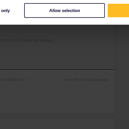
urno de Ámsterdam a Múnich se puede realizar, con unos 5
 de ÖBB. Sigue, en su momento, las instrucciones aquí:
 only
Allow selection
 asiento no es nada cómodo, personalmente recomiendo o
tte) o viajar en trenes diurnos y hacer noche en un hostal.
ght, but it's pretty amazing.
d carries on
Forum|Forum|3 years ago