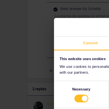
Best answer by
Schelte
La reserva de asientos en el tren
con unos 5 meses de antelación, a
instrucciones aquí:
Eso sí, pasar un viaje tan largo 
recomiendo o viajar mínimamente en
Consent
hacer noche en un hostal.
This website uses cookies
We use cookies to personalise
Like
with our partners.
Consent
2 replies
Necessary
Selection
Schelte
Full steam ahead
ANS