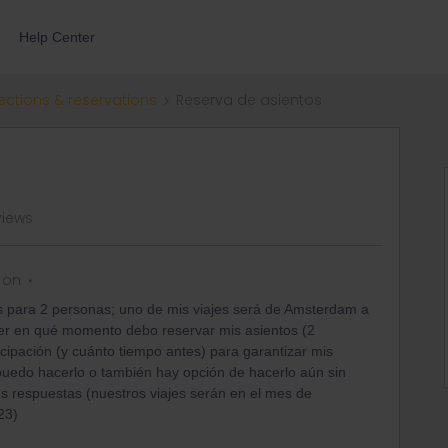
Help Center
ections & reservations
Reserva de asientos
views
 on
 para 2 personas; uno de mis viajes será de Amsterdam a
er en qué momento debo reservar mis asientos (2
icipación (y cuánto tiempo antes) para garantizar mis
 puedo hacerlo o también hay opción de hacerlo aún sin
us respuestas (nuestros viajes serán en el mes de
23)