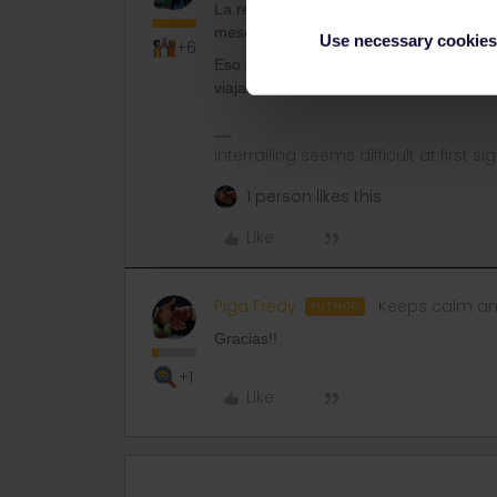
La reserva de asientos en el tren noct
meses de antelación, a través de la web
Use necessary cookies
+6
Eso sí, pasar un viaje tan largo en un
viajar mínimamente en una litera (couche
Interrailing seems difficult at first si
1 person likes this
Like
Piga Fredy
Keeps calm an
AUTHOR
Gracias!!
+1
Like