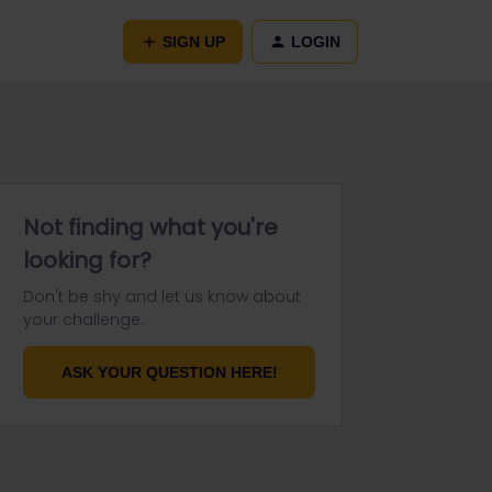
SIGN UP
LOGIN
Not finding what you're
looking for?
Don't be shy and let us know about
your challenge.
ASK YOUR QUESTION HERE!