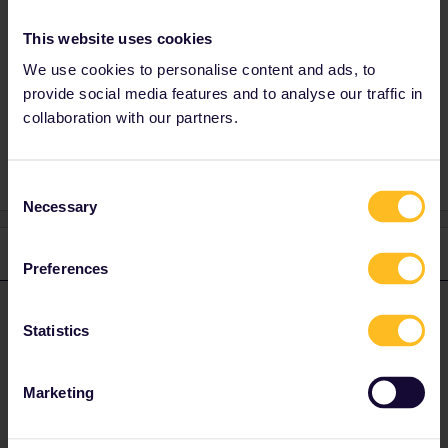
Hungarian trains I'd book at a Hungarian ticket
office.
This website uses cookies
We use cookies to personalise content and ads, to
provide social media features and to analyse our traffic in
collaboration with our partners.
Train
Reservation
Poland
Consent
Necessary
Selection
1 reply
Preferences
rvdborgt
Forum|Forum|5 years ago
R
ANSWER
Statistics
Polish domestic reservations can be booked for 1 PLN/seat via
PKP:
https://www.intercity.pl/en/site/for-passengers/information/journey-
Marketing
planner.html