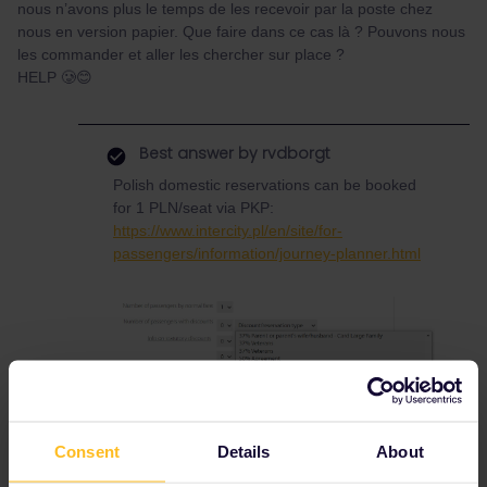
nous n’avons plus le temps de les recevoir par la poste chez
nous en version papier. Que faire dans ce cas là ? Pouvons nous
les commander et aller les chercher sur place ?
HELP 🥲😊
Best answer by
rvdborgt
Polish domestic reservations can be booked
for 1 PLN/seat via PKP:
https://www.intercity.pl/en/site/for-
passengers/information/journey-planner.html
Consent
Details
About
Alternatively, at the PKP ticket office.