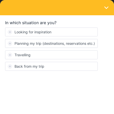
LOGIN
Train connections & reservations
SOLVED
Reservierung für den Frecciarossa nicht
verfügbar - woran liegt das?
Forum|Forum|5 years ago
11 replies
Nadine Mühlwald
N
Hallo,
ich wollte eine Reservierung für den Frecciarossa von Rom nach
Florenz vornehmen. Leider wird mir für sämtlche Verbindungen
“nicht verfügbar” angezeigt. Auf der Seite von Trenitalia sehe ich,
dass sehr wohl noch Plätze frei sind, allerdings kann ich ja hier
nicht den Interrail Global Pass als Rabatt eingeben und nur die