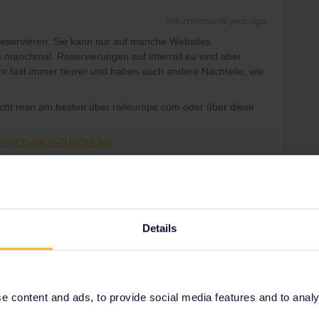
Forum|Forum|1 year ago
 reservieren. Sie kann nur auf manche Websites
gs manchmal. Reservierungen auf interrail.eu sind aber
 fast immer teurer und haben auch andere Nachteile, wie
ht man am besten über raileurope.com oder über diese
t?KL=2&ET=PASSZUSCHLAG
zum Vortag), über Rail Europe €18 oder €19 (stornierbar bis
Details
 content and ads, to provide social media features and to analyse