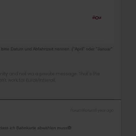
n bitte Datum und Abfahrtzeit nennen. ("April” oder "Januar”
ity and not via a private message. That's the
t work for Eurail/Interrail.
Forum|Forum|1 year ago
 dass ich Bahnkarte abwählen muss🙈