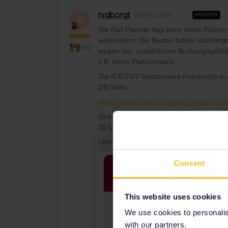
rvdborgt
Railmaster
ANSWER
R
Die Rail Planner App kann keine Plätze
weiterleiten. Die Besten fahlen allerdin
+10
wegen der zusätzlichen Buchungsgebühr
z.B. keine Platzauswahl.
Die ICE/TGV Deutschand-Frankreich buc
DB-Seite:
https://int.bahn.de/en/buchung/star
Über die DB ist es €17 (stornierbar bis 
30 Min. nach Abfahrt).
Ulm-Paris im Januar funktioniert bei mir:
Consent
This website uses cookies
We use cookies to personalise
with our partners.