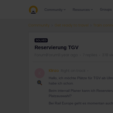
Groups
Community
Resources
Community
Get ready to travel
Train conn
SOLVED
Reservierung TGV
Forum|Forum|1 year ago
7 replies
378 v
Klinzo
Right on track
K
Hallo, ich möchte Plätze für TGV ab Ulm 
habe ich schon.
Beim interrail Planer kann ich Reservier
Platzauswahl?
Bei Rail Europe geht es momentan auch 