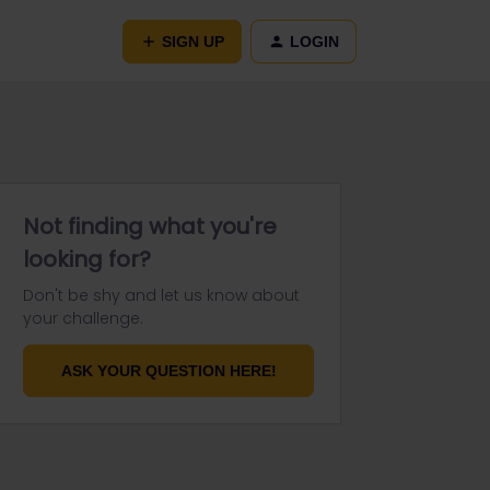
SIGN UP
LOGIN
Not finding what you're
looking for?
Don't be shy and let us know about
your challenge.
ASK YOUR QUESTION HERE!