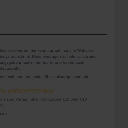
lätze reservieren. Sie kann nur auf manche Websites
erdings manchmal. Reservierungen auf interrail.eu sind
ungsgebühr fast immer teurer und haben auch
latzauswahl.
h bucht man am besten über raileurope.com oder
/start?KL=2&ET=PASSZUSCHLAG
r bis zum Vortag), über Rail Europe €18 oder €19
t).
i mir: