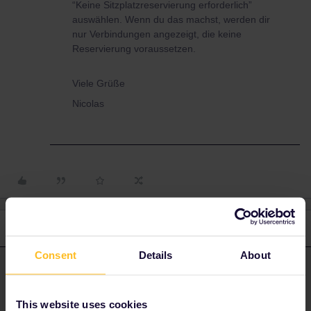
“Keine Sitzplatzreservierung erforderlich”
auswählen. Wenn du das machst, werden dir
nur Verbindungen angezeigt, die keine
Reservierung voraussetzen.
Viele Grüße
Nicolas
3 replies
Oldest first
Consent
Details
About
Nicolas Schärfer
Forum|Forum|4 years ago
ANSWER
Hallo,
This website uses cookies