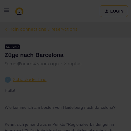
LOGIN
Train connections & reservations
SOLVED
Züge nach Barcelona
Forum|Forum|4 years ago
3 replies
Schubladenfrau
S
Hallo!
Wie komme ich am besten von Heidelberg nach Barcelona?
Kennt sich jemand aus in Punkto "Regionalverbindungen in
Frankreich"? Die Fahrtstrecken innerhalb Frankreichs (z.B.