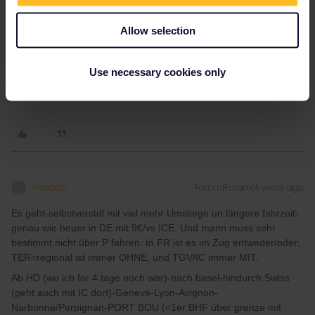
Dass es keine direkten Verbindungen nach Spanien gibt bzw.
dass die gewünschte Reservierung erst per Post ankommt, finde
Allow selection
ich einfach "rokambolesk"!)
Use necessary cookies only
LG,
Irene
mcadv
Forum|Forum|4 years ago
M
Es geht-selbstverstdl mit viel mehr Umstiege un längere fahrzeit-
genau wie heuer in DE mit 9€/vs ICE. Und mann muss sehr
bestimmt nicht über P fahren. In FR ist es im Zug entweder/oder;
TER=regional ist immer OHNE, und TGV/IC immer MIT.
Ab HD (wo ich for 4 tage noch war)-nach basel-hindurch Swiss
(geht auch mit IC dort)-Geneve-Lyon-Avignon-
Narbonne/Perpignan-PORT BOU (=1er BHF über grenze mit