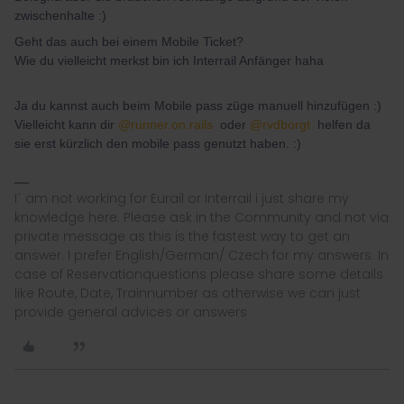
zwischenhalte :)
Geht das auch bei einem Mobile Ticket?
Wie du vielleicht merkst bin ich Interrail Anfänger haha
Ja du kannst auch beim Mobile pass züge manuell hinzufügen :)
Vielleicht kann dir
@runner.on.rails
oder
@rvdborgt
helfen da
sie erst kürzlich den mobile pass genutzt haben. :)
I´ am not working for Eurail or Interrail i just share my
knowledge here. Please ask in the Community and not via
private message as this is the fastest way to get an
answer. I prefer English/German/ Czech for my answers. In
case of Reservationquestions please share some details
like Route, Date, Trainnumber as otherwise we can just
provide general advices or answers