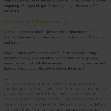
Weise als Reservation needed angezeigt)
vlt. ist der Sparpreis
Augsburg - Bologna billiger
als Augsburg - Brenner + 10€
Interrail :)
Die Webseite der ÖBB mit dem Zuschlag
@Nanja
seems like the Railplanner thinks that the station
Brenner/Brennero is only Austrian but in fact it´s both
Austrian
and Italian :)
Maybe is there a way to mark the Eurocity and Railjets Italy -
Austria/Germany as reservation optional but surcharge apply :)
many traveler think with the reservation of 3,5€ they are fine and
then surprised to pay the 10€ or 15€ on the train ;)
I´ am not working for Eurail or Interrail i just share my
knowledge here. Please ask in the Community and not via
private message as this is the fastest way to get an
answer. I prefer English/German/ Czech for my answers. In
case of Reservationquestions please share some details
like Route, Date, Trainnumber as otherwise we can just