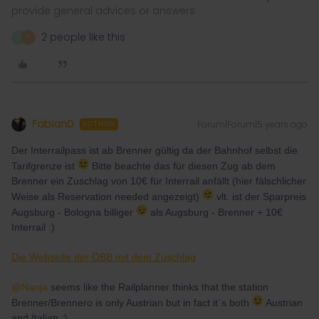
provide general advices or answers
2 people like this
N
R
FabianD
Forum|Forum|5 years ago
AUTHOR
Der Interrailpass ist ab Brenner gültig da der Bahnhof selbst die
Tarifgrenze ist
Bitte beachte das für diesen Zug ab dem
Brenner ein Zuschlag von 10€ für Interrail anfällt (hier fälschlicher
Weise als Reservation needed angezeigt)
vlt. ist der Sparpreis
Augsburg - Bologna billiger
als Augsburg - Brenner + 10€
Interrail :)
Die Webseite der ÖBB mit dem Zuschlag
@Nanja
seems like the Railplanner thinks that the station
Brenner/Brennero is only Austrian but in fact it´s both
Austrian
and Italian :)