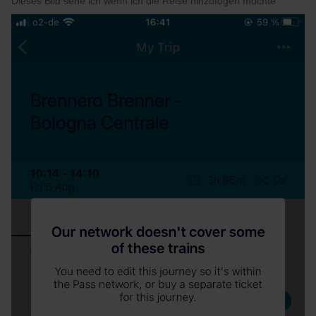
Dieses Bild sehe ich wenn ich die Reise hinzufügen möchte