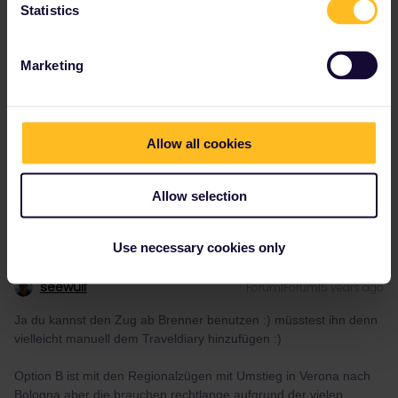
Statistics
Ja du kannst den Zug ab Brenner benutzen :) müsstest ihn denn
vielleicht manuell dem Traveldiary hinzufügen :)
Marketing
Option B ist mit den Regionalzügen mit Umstieg in Verona nach
Bologna aber die brauchen rechtlange aufgrund der vielen
zwischenhalte :)
Allow all cookies
Geht das auch bei einem Mobile Ticket?
Wie du vielleicht merkst bin ich Interrail Anfänger haha
Allow selection
Use necessary cookies only
seewulf
Forum|Forum|5 years ago
Ja du kannst den Zug ab Brenner benutzen :) müsstest ihn denn
vielleicht manuell dem Traveldiary hinzufügen :)
Option B ist mit den Regionalzügen mit Umstieg in Verona nach
Bologna aber die brauchen rechtlange aufgrund der vielen