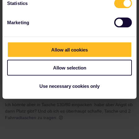
Statistics
Marketing
Weronika
Forum|Forum|5 years ago
W
AUTHOR
Hallo,
Allow all cookies
Danke für Antworten.
Ich habe ewig lang nach Lösungen gesucht , wie man mit
Fahrrad nach Paris kommen kann und es gibt keine sinnvolle
Allow selection
Fahrt.
Einzige Lösung sehe ich jetzt den Fahrrad in Tasche einpacken.
Use necessary cookies only
Aber das macht auch Stress. Ich kriege nicht diese erwartete
Maßen120/90 cm.
Ich könnte aber in Tasche 130/80 einpacken. habe aber Angst ob
dann Platz gibt? Und ob ich es überhaupt schaffe, Tasche und 2
Fahrradtaschen zu tragen..😣