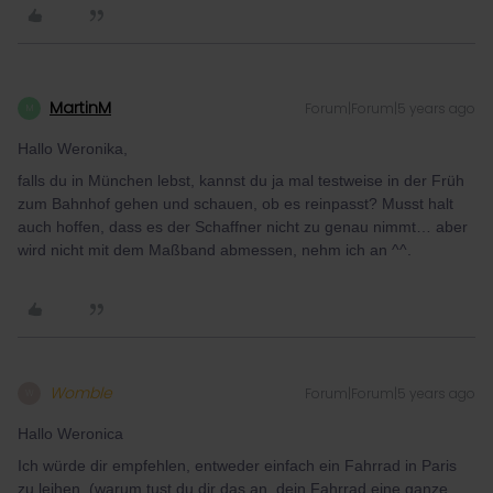
MartinM
Forum|Forum|5 years ago
M
Hallo Weronika,
falls du in München lebst, kannst du ja mal testweise in der Früh
zum Bahnhof gehen und schauen, ob es reinpasst? Musst halt
auch hoffen, dass es der Schaffner nicht zu genau nimmt… aber
wird nicht mit dem Maßband abmessen, nehm ich an ^^.
Womble
Forum|Forum|5 years ago
W
Hallo Weronica
Ich würde dir empfehlen, entweder einfach ein Fahrrad in Paris
zu leihen. (warum tust du dir das an, dein Fahrrad eine ganze