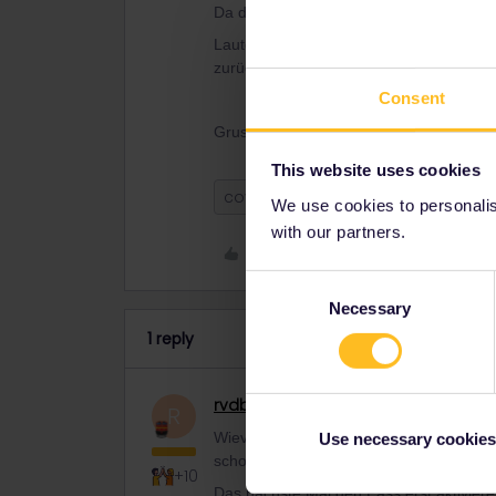
Da der Pass aktiviert wurde und wir so
Lautet unsere Frage, ob der Pass vollum
zurückerstattet wird?
Consent
Gruss Pirmin B.
This website uses cookies
covid
We use cookies to personalise
with our partners.
Like
Consent
Necessary
Selection
1 reply
rvdborgt
Railmaster
R
Wieviel zurückerstattet wird, hängt von
Use necessary cookies
schon aktiviert wurde, fragt ihr am bes
+10
Das nächste Mal den Pass erst aktivieren