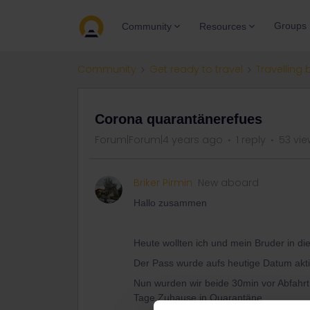
Groups
Community
Resources
Community
Get ready to travel
Travelling 
Corona quarantänerefues
Forum|Forum|4 years ago
1 reply
53 vie
Briker Pirmin
New aboard
Hallo zusammen
Heute wollten ich und mein Bruder in die
Der Pass wurde aufs heutige Datum aktiv
Nun wurden wir beide 30min vor Abfahrt
Tage Zuhause in Quarantäne.