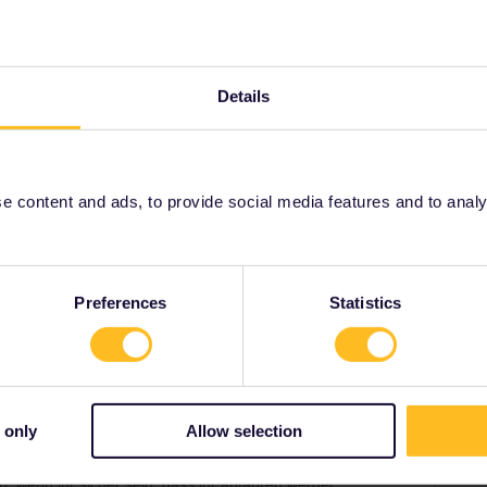
nst keine Ferien mehrmachen können,
fänglich zurückerstattet wird oder ob überhaupt etwas
Details
 content and ads, to provide social media features and to analyse
Share
Preferences
Statistics
Forum|Forum|4 years ago
 der beim Kauf gewählten Option ab. Da der Pass aber
 only
Allow selection
ten beim
Kundenservice
nach, was jetzt noch möglich ist.
, wenn ihr sicher seid, dass ihr abfahren werdet.