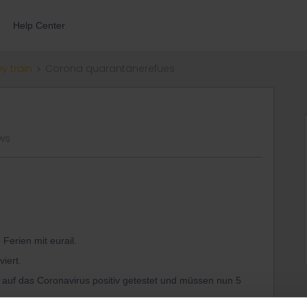
Help Center
by train
Corona quarantänerefues
ws
 Ferien mit eurail.
iert.
 auf das Coronavirus positiv getestet und müssen nun 5