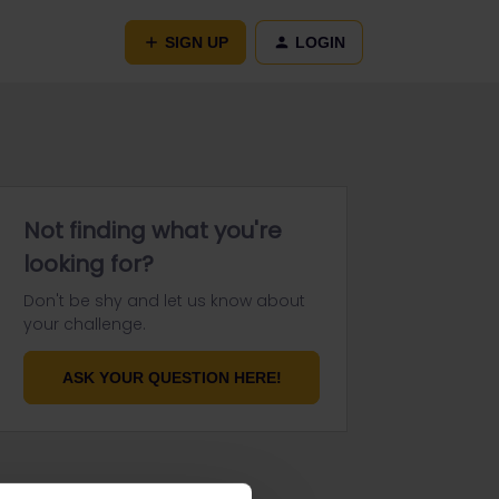
SIGN UP
LOGIN
Not finding what you're
looking for?
Don't be shy and let us know about
your challenge.
ASK YOUR QUESTION HERE!