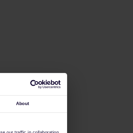
About
 our traffic in collaboration