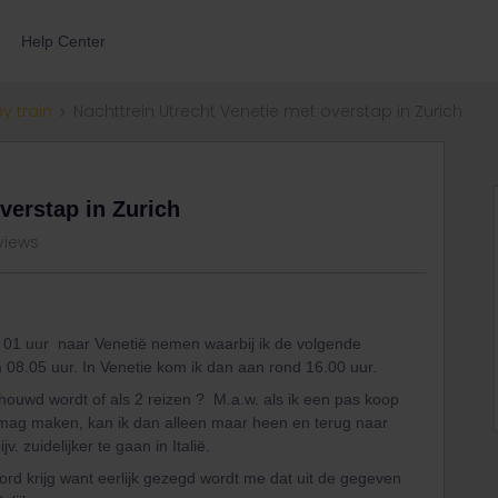
Help Center
by train
Nachttrein Utrecht Venetie met overstap in Zurich
verstap in Zurich
views
21 01 uur naar Venetië nemen waarbij ik de volgende
 08.05 uur. In Venetie kom ik dan aan rond 16.00 uur.
schouwd wordt of als 2 reizen ? M.a.w. als ik een pas koop
 mag maken, kan ik dan alleen maar heen en terug naar
v. zuidelijker te gaan in Italië.
ord krijg want eerlijk gezegd wordt me dat uit de gegeven