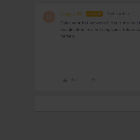
Droppie52
Rail rookie
AUTHOR
D
Dank voor het antwoord. Het is me nu 1
desalniettemin is het enigszins teleurst
nemen.
Like