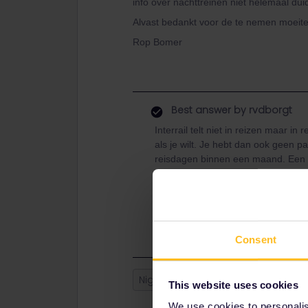
info over nachttreinen niet helemaal duid
Alvast bedankt voor de te nemen moeite
Rop Bomer
Best answer by
rvdborgt
Interrail telt niet in reizen maar i
als je wilt. Je hebt dan ook geen 
reisdagen binnen een maand. Een re
de geplande vertrektijd. Als je ee
dat nog steeds maar 1 reisdag, nam
middernacht een andere trein neemt
Utrecht - Venetië met overstap 's 
Consent
Night train
traveldays
This website uses cookies
We use cookies to personalise