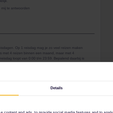
elijk.
 mij te antwoorden
n reisdagen. Op 1 reisdag mag je zo veel reizen maken
pas met 4 reizen binnen een maand, maar met 4
isdag loopt van 0:00 t/m 23:59. Bepalend daarbij is
n trein neemt die pas de volgende dag aankomt, dan is
elijk de datum van vertrek. Als je echter na
, dan heb je een andere reisdag nodig. Voor je reis
morgen in Zürich heb je dus 2 reisdagen nodig.
Details
 content and ads, to provide social media features and to analyse