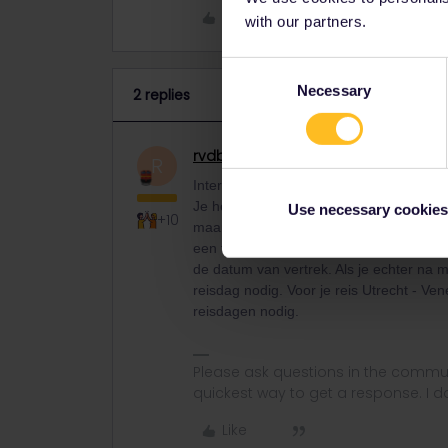
Like
with our partners.
Consent
Necessary
Selection
2 replies
rvdborgt
Railmaster
ANSWER
R
Interrail telt niet in reizen maar in reis
Je hebt dan ook geen pas met 4 reizen
Use necessary cookies
+10
maand. Een reisdag loopt van 0:00 t/m 23
een trein neemt die pas de volgende da
de datum van vertrek. Als je echter na
reisdag nodig. Voor je reis Utrecht - Ve
reisdagen nodig.
Please ask questions in the commun
quickest way to get a response. I don'
Like