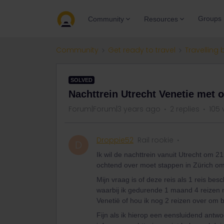
Groups
Community
Resources
Community
Get ready to travel
Travelling 
SOLVED
Nachttrein Utrecht Venetie met o
Forum|Forum|3 years ago
2 replies
105 
Droppie52
Rail rookie
D
Ik wil de nachttrein vanuit Utrecht om 
ochtend over moet stappen in Zürich om
Mijn vraag is of deze reis als 1 reis be
waarbij ik gedurende 1 maand 4 reizen
Venetië of hou ik nog 2 reizen over om bij
Fijn als ik hierop een eensluidend antwo