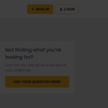
SIGN UP
LOGIN
Not finding what you're
looking for?
Don't be shy and let us know about
your challenge.
ASK YOUR QUESTION HERE!