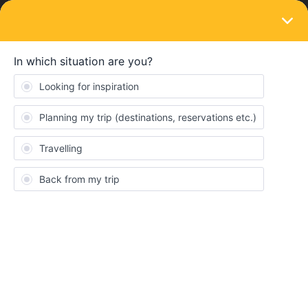
LOGIN
Ask the community
SOLVED
horarios de trenes a Italia, Austria y
Alemania a finales de diciembre de 2023 y
principio enero de 2024
Forum|Forum|2 years ago
3 replies
Juan Manuel Vila Jaén
J
Cuando saldrán los horarios de trenes para finales de diciembre
de 2023 y enero de 2024 entre Italia, Austria y Alemania?????