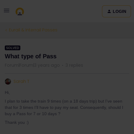
LOGIN
Eurail & Interrail Passes
SOLVED
What type of Pass
Forum|Forum|3 years ago
3 replies
Sarah T
Hi,
I plan to take the train 9 times (on a 18 days trip) but I’ve seen
that for 3 times I’ll have to pay my seat. Consequently, should I
buy a Pass for 7 or 10 days ?
Thank you :)