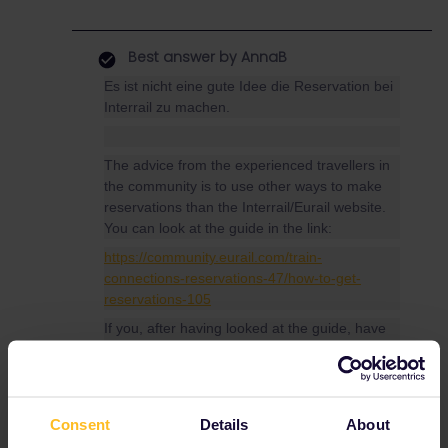
Best answer by
AnnaB
Es ist nicht eine gute Idee die Reservation bei
Interrail zu machen.
The advice from the experienced travellers in
the community is to use other ways to make
reservations than the Interrail/Eurail website.
You can look at the guide in the link:
https://community.eurail.com/train-
connections-reservations-47/how-to-get-
reservations-105
If you, after having looked at the guide, have
questions about how to make specific
reservation, please give your travel details
(departure date, time and route) preferably in
a new topic, and you will get advice.
Consent
Details
About