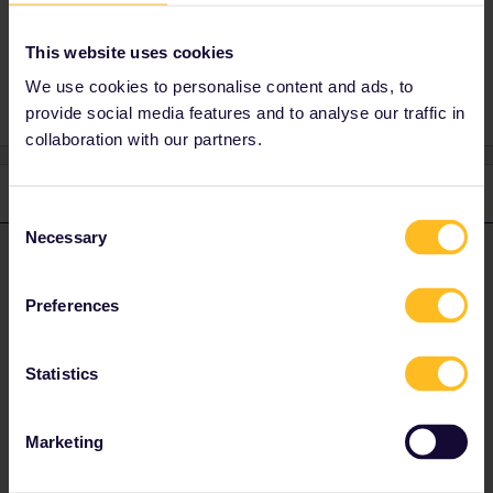
This website uses cookies
Reservation
We use cookies to personalise content and ads, to
provide social media features and to analyse our traffic in
collaboration with our partners.
2 replies
Oldest first
Consent
Necessary
Selection
AnnaB
Forum|Forum|4 years ago
A
ANSWER
Es ist nicht eine gute Idee die Reservation bei Interrail zu
Preferences
machen.
Statistics
The advice from the experienced travellers in the community is to
use other ways to make reservations than the Interrail/Eurail
website. You can look at the guide in the link:
Marketing
https://community.eurail.com/train-connections-reservations-
47/how-to-get-reservations-105